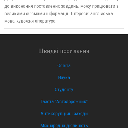
до виконання поставлених завдань, можу працювати з
великими об’ємами інформації. Інтереси: англійська
мова, художня література.
Швидкі посилання
Освіта
Наука
Студенту
Газета "Автодорожник"
Антикорупційні заходи
Міжнародна діяльність