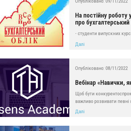
Опубліковано:
09/11/2022
На постійну роботу 
про бухгалтерський
- студенти випускних курсі
Далі
...
Опубліковано:
08/11/2022
Вебінар «Навички, 
Щоб бути конкурентоспром
важливо розвивати певні н
Далі