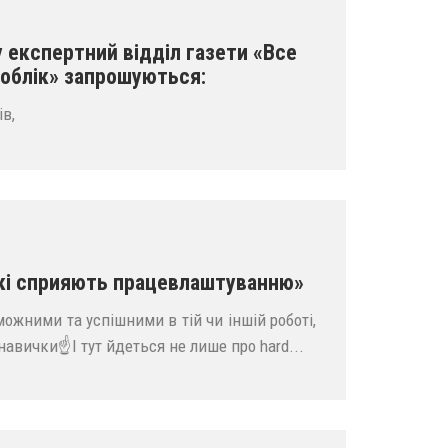
у експертний відділ газети «Все
 облік» запрошуються:
в,
які сприяють працевлаштуванню»
ожними та успішними в тій чи іншій роботі,
авички☝️І тут йдеться не лише про hard...