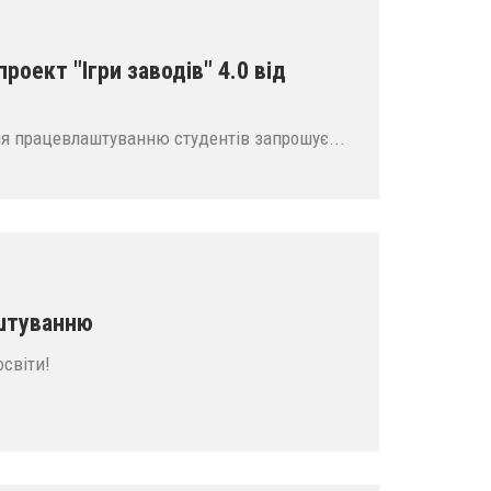
роект "Ігри заводів" 4.0 від
ння працевлаштуванню студентів запрошує...
штуванню
світи!