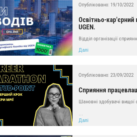
Опубліковано:
19/10/2022
Освітньо-кар'єрний п
UGEN.
Відділ організації сприя
Далі
Опубліковано:
23/09/2022
Сприяння працевла
Шановні здобувачі вищої о
...
Далі