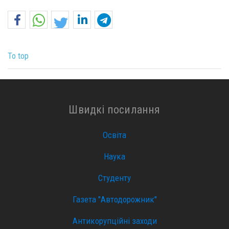
To top
Швидкі посилання
Освіта
Наука
Студенту
Газета "Автодорожник"
Антикорупційні заходи