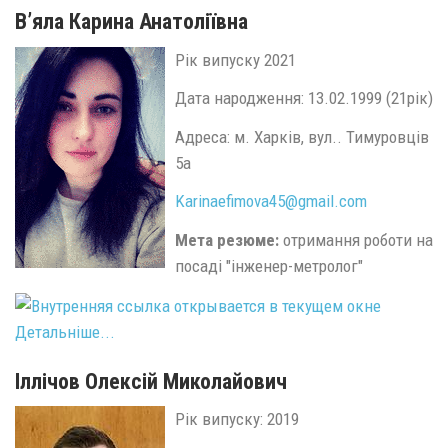
В’яла Карина Анатоліївна
Рік випуску 2021
Дата народження: 13.02.1999 (21рік)
Адреса: м. Харків, вул.. Тимуровців
5а
Karinaefimova45@
gmail.
com
Мета резюме:
отримання роботи на
посаді "інженер-метролог"
Детальніше...
Іллічов Олексій Миколайович
Рік випуску: 2019