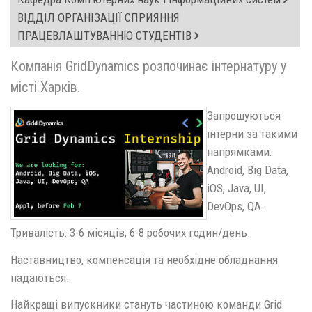
ВІДДІЛ ОРГАНІЗАЦІЇ СПРИЯННЯ
ПРАЦЕВЛАШТУВАННЮ СТУДЕНТІВ
Компанія GridDynamics розпочинає інтернатуру у
місті Харків.
Запрошуються
інтерни за такими
напрямками:
Android, Big Data,
iOS, Java, UI,
DevOps, QA.
Тривалість: 3-6 місяців, 6-8 робочих годин/день.
Наставництво, компенсація та необхідне обладнання
надаються.
Найкращі випускники стануть частиною команди Grid