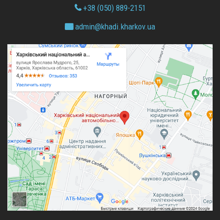
+38 (050) 889-2151
admin@
khadi.kharkov.
ua