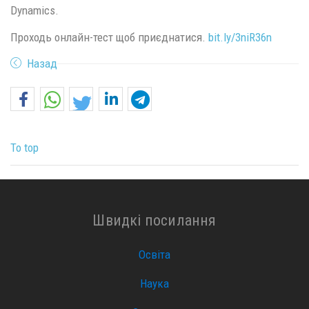
Dynamics.
Проходь онлайн-тест щоб приєднатися.
bit.ly/3niR36n
Назад
To top
Швидкі посилання
Освіта
Наука