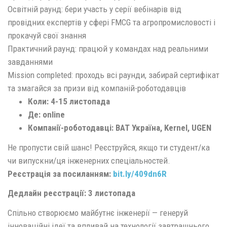
Освітній раунд: бери участь у серії вебінарів від
провідних експертів у сфері FMCG та агропромисловості і
прокачуй свої знання
Практичний раунд: працюй у командах над реальними
завданнями
Mission completed: проходь всі раунди, забирай сертифікат
та змагайся за призи від компаній-роботодавців
Коли: 4-15 листопада
Де: online
Компанії-роботодавці: BAT Україна, Kernel, UGEN
Не пропусти свій шанс! Реєструйся, якщо ти студент/ка
чи випускни/ця інженерних спеціальностей.
Реєстрація за посиланням:
bit.ly/409dn6R
Дедлайн реєстрації: 3 листопада
Спільно створюємо майбутнє інженерії — генеруй
інноваційні ідеї та впливай на технології завтрашнього