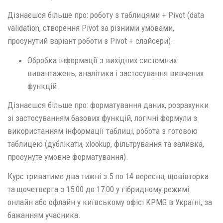
Дізнаєшся більше про: роботу з таблицями + Pivot (data
validation, створення Pivot за різними умовами,
просунутий варіант роботи з Pivot + слайсери).
Обробка інформації з вихідних системних
вивантажень, аналітика і застосування вивчених
функцій
Дізнаєшся більше про: форматування даних, розрахунки
зі застосуванням базових функцій, логічні формули з
використанням інформації таблиці, робота з готовою
таблицею (дублікати, xlookup, фільтрування та заливка,
просунуте умовне форматування).
Курс триватиме два тижні з 5 по 14 вересня, щовівторка
та щочетверга з 15:00 до 17:00 у гібридному режимі:
онлайн або офлайн у київському офісі KPMG в Україні, за
бажанням учасника.