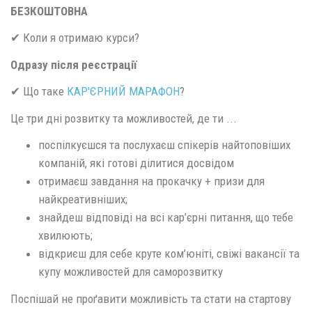
БЕЗКОШТОВНА
✔ Коли я отримаю курси?
Одразу після реєстрації
✔ Що таке
КАР'ЄРНИЙ МАРАФОН
?
Це три дні розвитку та можливостей, де ти ...
поспілкуєшся та послухаєш спікерів найтоповіших
компаній, які готові ділитися досвідом
отримаєш завдання на прокачку + призи для
найкреативніших;
знайдеш відповіді на всі кар’єрні питання, що тебе
хвилюють;
відкриєш для себе круте ком’юніті, свіжі вакансії та
купу можливостей для саморозвитку
Поспішай не проґавити можливість та стати на стартову