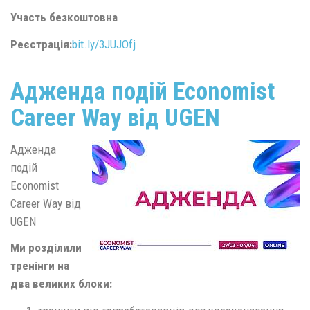
Участь безкоштовна
Реєстрація:
bit.ly/3JUJOfj
Адженда подій Economist
Career Way від UGEN
Адженда
подій
Economist
Career Way від
UGEN
Ми розділили
тренінги на
два великих блоки: