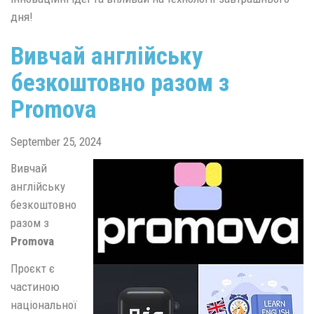
дня!
Вивчай англійську
безкоштовно разом з
Promova
September 25, 2024
Вивчай
англійську
безкоштовно
разом з
Promova
Проєкт є
частиною
національної