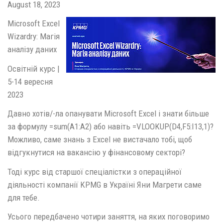
August 18, 2023
Microsoft Excel
Wizardry: Магія
аналізу даних
Освітній курс |
5-14 вересня
2023
Давно хотів/-ла опанувати Microsoft Excel і знати більше
за формулу =sum(A1:A2) або навіть =VLOOKUP(D4,F5:I13,1)?
Можливо, саме знань з Excel не вистачало тобі, щоб
відгукнутися на вакансію у фінансовому секторі?
Тоді курс від старшої спеціалістки з операційної
діяльності компанії KPMG в Україні Яни Магрети саме
для тебе.
Усього передбачено чотири заняття, на яких поговоримо