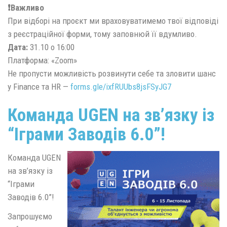
❗️Важливо
При відборі на проєкт ми враховуватимемо твої відповіді
з реєстраційної форми, тому заповнюй її вдумливо.
Дата:
31.10 о 16:00
Платформа: «Zoom»
Не пропусти можливість розвинути себе та зловити шанс
у Finance та HR —
forms.gle/ixfRUUbs8jsFSyJG7
Команда UGEN на зв’язку із
“Іграми Заводів 6.0”!
Команда UGEN
на зв’язку із
“Іграми
Заводів 6.0”!
Запрошуємо