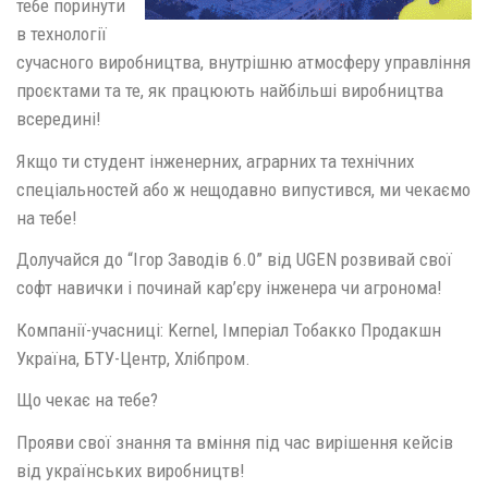
тебе поринути
в технології
сучасного виробництва, внутрішню атмосферу управління
проєктами та те, як працюють найбільші виробництва
всередині!
Якщо ти студент інженерних, аграрних та технічних
спеціальностей або ж нещодавно випустився, ми чекаємо
на тебе!
Долучайся до “Ігор Заводів 6.0” від UGEN розвивай свої
софт навички і починай кар’єру інженера чи агронома!
Компанії-учасниці: Kernel, Імперіал Тобакко Продакшн
Україна, БТУ-Центр, Хлібпром.
Що чекає на тебе?
Прояви свої знання та вміння під час вирішення кейсів
від українських виробництв!