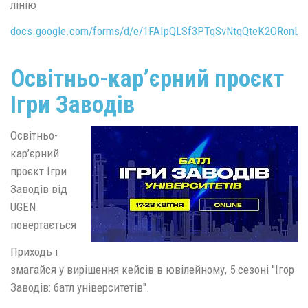
лінію
docs.google.com/forms/d/e/1FAIpQLSf3PTqSvNtqQteK2ORonL
Освітньо-кар’єрний проєкт
Ігри Заводів
Освітньо-
кар’єрний
проєкт Ігри
Заводів від
UGEN
повертається
Приходь і
змагайся у вирішення кейсів в ювілейному, 5 сезоні ''Ігор
Заводів: батл університетів".