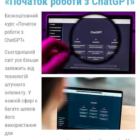
«Початок роботи з ChatGPT»
Безкоштовний
курс «Початок
роботи з
ChatGPT»
Сьогоднішній
світ усе більше
залежить від
технологій
штучного
інтелекту. У
кожній сфері є
багато шляхів
його
використання
для