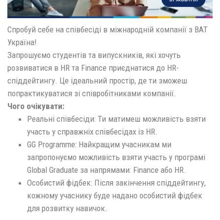
Спробуй себе на співбесіді в міжнародній компанії з ВАТ
Україна!
Запрошуємо студентів та випускників, які хочуть
розвиватися в HR та Finance приєднатися до HR-
спіддейтингу. Це ідеальний простір, де ти зможеш
попрактикуватися зі співробітниками компанії.
Чого очікувати:
Реальні співбесіди: Ти матимеш можливість взяти
участь у справжніх співбесідах із HR.
GG Programme: Найкращим учасникам ми
запропонуємо можливість взяти участь у програмі
Global Graduate за напрямами: Finance або HR.
Особистий фідбек: Після закінчення спіддейтингу,
кожному учаснику буде надано особистий фідбек
для розвитку навичок.