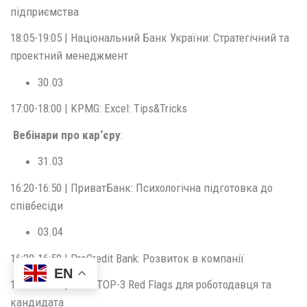
підприємства
18:05-19:05 | Національний Банк України: Стратегічний та
проектний менеджмент
30.03
17:00-18:00 | KPMG: Excel: Tips&Tricks
Вебінари про кар‘єру
:
31.03
16:20-16:50 | ПриватБанк: Психологічна підготовка до
співбесіди
03.04
16:20-16:50 | ProCredit Bank: Розвиток в компанії
EN
16:55-17:25 | PwC: TOP-3 Red Flags для роботодавця та
кандидата