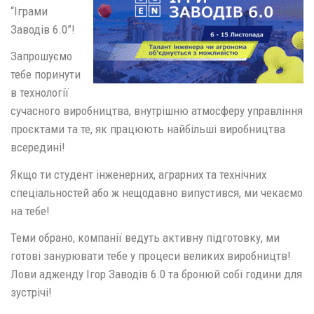
“Іграми
Заводів 6.0”!
Запрошуємо
тебе поринути
в технології
сучасного виробництва, внутрішню атмосферу управління
проєктами та те, як працюють найбільші виробництва
всередині!
Якщо ти студент інженерних, аграрних та технічних
спеціальностей або ж нещодавно випустився, ми чекаємо
на тебе!
Теми обрано, компанії ведуть активну підготовку, ми
готові занурювати тебе у процеси великих виробництв!
Лови адженду Ігор Заводів 6.0 та бронюй собі години для
зустрічі!