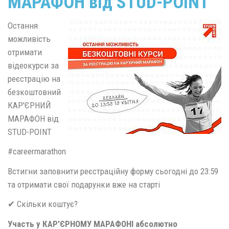
МАРАФОН від STUD-POINT
Остання
можливість
отримати
відеокурси за
реєстрацію на
безкоштовний
КАР'ЄРНИЙ
МАРАФОН від
STUD-POINT
#careermarathon
Встигни заповнити реєстраційну форму сьогодні до 23:59
та отримати свої подарунки вже на старті
✔ Скільки коштує?
Участь у КАР'ЄРНОМУ МАРАФОНІ абсолютно