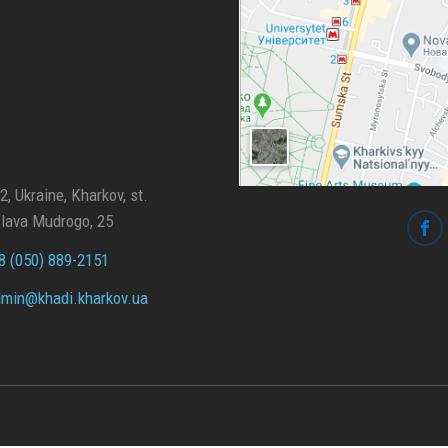
, Ukraine, Kharkov, st.
lava Mudrogo, 25
 (050) 889-2151
min@
khadi.kharkov.
ua