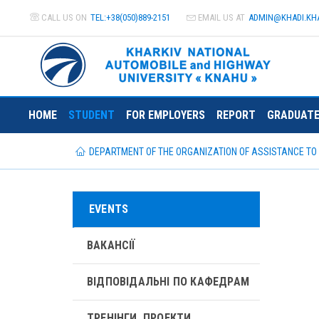
CALL US ON
TEL:+38(050)889-2151
EMAIL US AT
ADMIN@
KHADI.KH
HOME
STUDENT
FOR EMPLOYERS
REPORT
GRADUATE
DEPARTMENT OF THE ORGANIZATION OF ASSISTANCE T
EVENTS
ВАКАНСІЇ
ВІДПОВІДАЛЬНІ ПО КАФЕДРАМ
ТРЕНІНГИ, ПРОЕКТИ