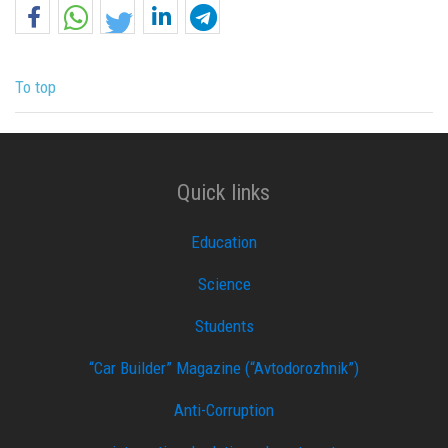
To top
Quick links
Education
Science
Students
“Car Builder” Magazine (“Avtodorozhnik”)
Anti-Corruption