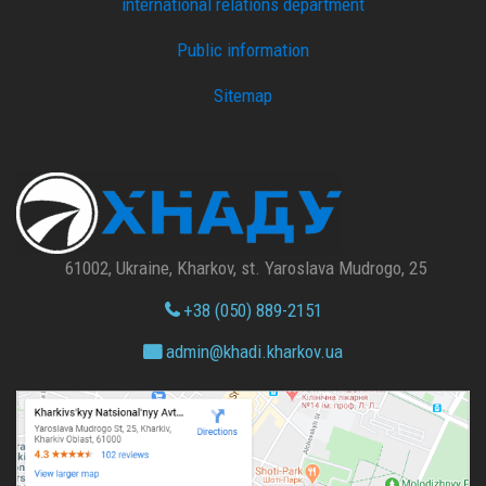
international relations department
Public information
Sitemap
61002, Ukraine, Kharkov, st. Yaroslava Mudrogo, 25
+38 (050) 889-2151
admin@
khadi.kharkov.
ua