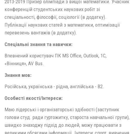
2013-2019 Призер олімпіади з вищої математики. Учасник
конференцій студентських наукових робіт зі
спеціальності, філософії, соціології (в додатку).
Публікації наукових статей з математики, оптимізації
перевезень вантажів (в додатку).
Спеціальні знання та навички:
Впевнений користувач ПК MS Office, Outlook, 1C,
«Вінниця», AV Bus.
Знання мов:
Російська, українська - рідна, англійська - В2.
Особисті якості/Інтереси:
Маю лідерські і організаторські здібності (заступник
голови студ. ради гуртожитку, староста навчальної групи),
швидко знаходжу підхід до людей, можу працювати з
великими обсягами інформації. Інтереси: спорт, вивчення